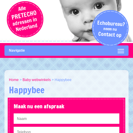
Navigatie
Home
>
Baby webwinkels
>
Happybee
Happybee
Maak nu een afspraak