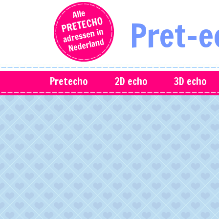
Pret-e
Pretecho
2D echo
3D echo