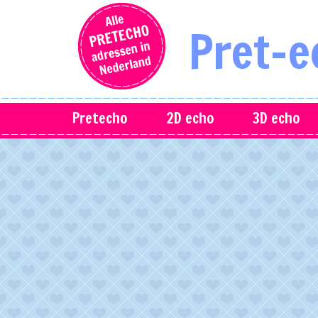
Pret-e
Pretecho
2D echo
3D echo