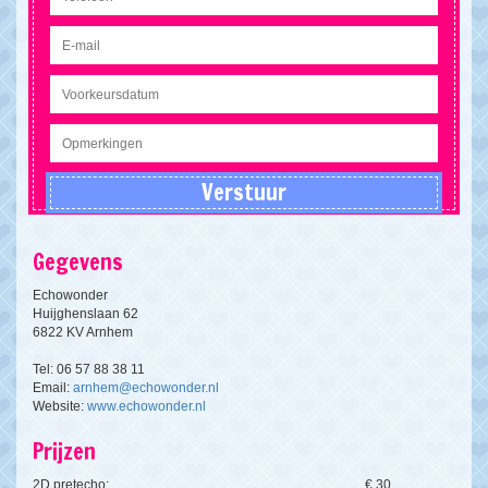
Gegevens
Echowonder
Huijghenslaan 62
6822 KV Arnhem
Tel: 06 57 88 38 11
Email:
arnhem@echowonder.nl
Website:
www.echowonder.nl
Prijzen
2D pretecho:
€ 30