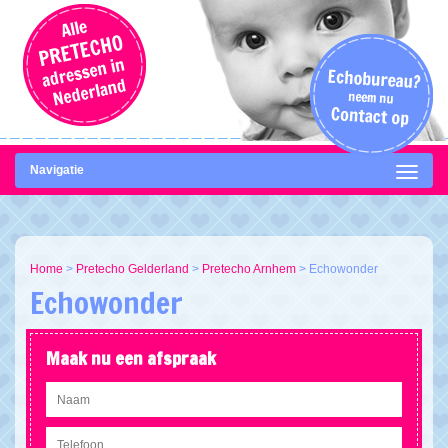
Navigatie
Home
>
Pretecho Gelderland
>
Pretecho Arnhem
>
Echowonder
Echowonder
Maak nu een afspraak