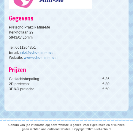
Gegevens
Pretecho Praktijk Mini-Me
Kerkhoflaan 29
5943AV Lomm
Tel: 0611264351
Email:
info@echo-mini-me.nl
Website:
www.echo-mini-me.nl
Prijzen
Geslachtsbepaling:
€ 35
2D pretecho:
€ 30
3D/4D pretecho:
€ 50
Gebruik van (de informatie op) deze website is geheel voor eigen risico en er kunnen
geen rechten aan ontleend worden. Copyright 2026 Pret-echo.nl