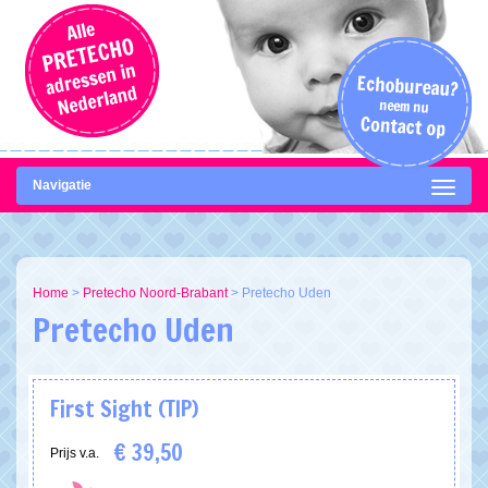
Navigatie
Home
>
Pretecho Noord-Brabant
>
Pretecho Uden
Pretecho Uden
First Sight
(TIP)
€ 39,50
Prijs v.a.