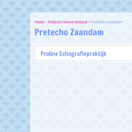
Home
>
Pretecho Noord-Holland
>
Pretecho Zaandam
Pretecho Zaandam
Proline Echografiepraktijk