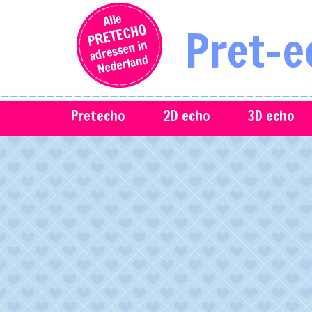
Pret-e
Pretecho
2D echo
3D echo