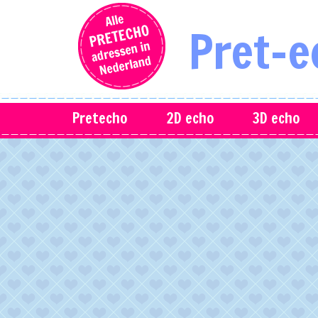
Pret-e
Pretecho
2D echo
3D echo