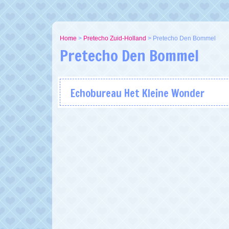
Home
>
Pretecho Zuid-Holland
>
Pretecho Den Bommel
Pretecho Den Bommel
Echobureau Het Kleine Wonder