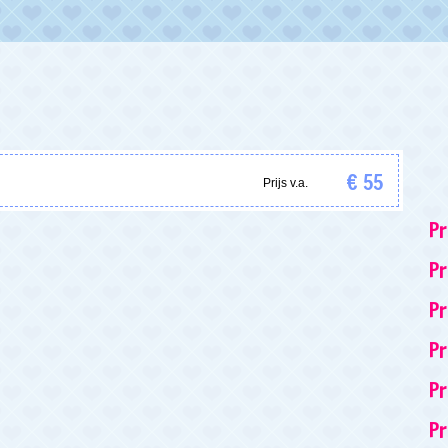
€ 55
Prijs v.a.
Pr
Pr
Pr
Pr
Pr
P