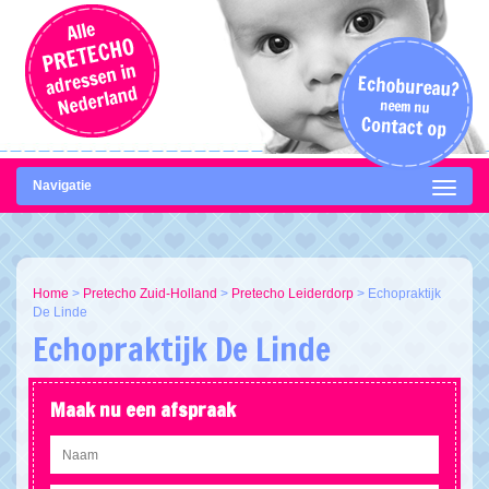
Navigatie
Home
>
Pretecho Zuid-Holland
>
Pretecho Leiderdorp
>
Echopraktijk
De Linde
Echopraktijk De Linde
Maak nu een afspraak