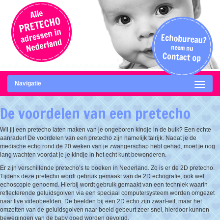
Navigatie
De voordelen van een pretecho
Wil jij een pretecho laten maken van je ongeboren kindje in de buik? Een echte
aanrader! De voordelen van een pretecho zijn namelijk talrijk. Nadat je de
medische echo rond de 20 weken van je zwangerschap hebt gehad, moet je nog
lang wachten voordat je je kindje in het echt kunt bewonderen.
Er zijn verschillende pretecho’s te boeken in Nederland. Zo is er de 2D pretecho.
Tijdens deze pretecho wordt gebruik gemaakt van de 2D echografie, ook wel
echoscopie genoemd. Hierbij wordt gebruik gemaakt van een techniek waarin
reflecterende geluidsgolven via een speciaal computersysteem worden omgezet
naar live videobeelden. De beelden bij een 2D echo zijn zwart-wit, maar het
omzetten van de geluidsgolven naar beeld gebeurt zeer snel, hierdoor kunnen
bewegingen van de baby goed worden gevolgd.