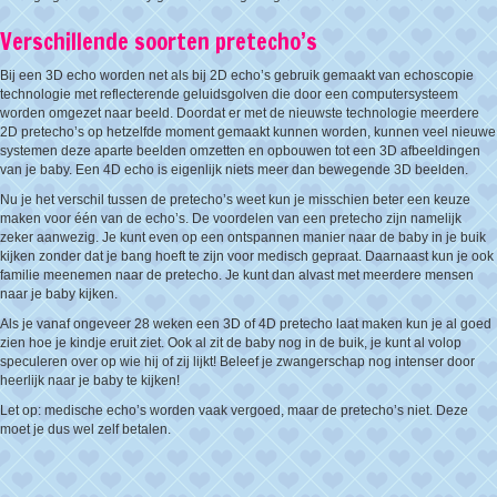
Verschillende soorten pretecho’s
Bij een 3D echo worden net als bij 2D echo’s gebruik gemaakt van echoscopie
technologie met reflecterende geluidsgolven die door een computersysteem
worden omgezet naar beeld. Doordat er met de nieuwste technologie meerdere
2D pretecho’s op hetzelfde moment gemaakt kunnen worden, kunnen veel nieuwe
systemen deze aparte beelden omzetten en opbouwen tot een 3D afbeeldingen
van je baby. Een 4D echo is eigenlijk niets meer dan bewegende 3D beelden.
Nu je het verschil tussen de pretecho’s weet kun je misschien beter een keuze
maken voor één van de echo’s. De voordelen van een pretecho zijn namelijk
zeker aanwezig. Je kunt even op een ontspannen manier naar de baby in je buik
kijken zonder dat je bang hoeft te zijn voor medisch gepraat. Daarnaast kun je ook
familie meenemen naar de pretecho. Je kunt dan alvast met meerdere mensen
naar je baby kijken.
Als je vanaf ongeveer 28 weken een 3D of 4D pretecho laat maken kun je al goed
zien hoe je kindje eruit ziet. Ook al zit de baby nog in de buik, je kunt al volop
speculeren over op wie hij of zij lijkt! Beleef je zwangerschap nog intenser door
heerlijk naar je baby te kijken!
Let op: medische echo’s worden vaak vergoed, maar de pretecho’s niet. Deze
moet je dus wel zelf betalen.