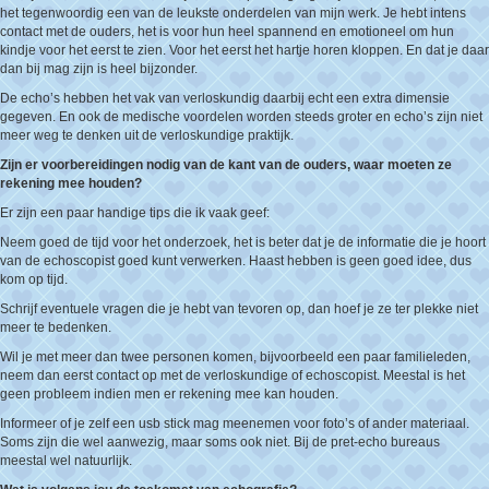
het tegenwoordig een van de leukste onderdelen van mijn werk. Je hebt intens
contact met de ouders, het is voor hun heel spannend en emotioneel om hun
kindje voor het eerst te zien. Voor het eerst het hartje horen kloppen. En dat je daar
dan bij mag zijn is heel bijzonder.
De echo’s hebben het vak van verloskundig daarbij echt een extra dimensie
gegeven. En ook de medische voordelen worden steeds groter en echo’s zijn niet
meer weg te denken uit de verloskundige praktijk.
Zijn er voorbereidingen nodig van de kant van de ouders, waar moeten ze
rekening mee houden?
Er zijn een paar handige tips die ik vaak geef:
Neem goed de tijd voor het onderzoek, het is beter dat je de informatie die je hoort
van de echoscopist goed kunt verwerken. Haast hebben is geen goed idee, dus
kom op tijd.
Schrijf eventuele vragen die je hebt van tevoren op, dan hoef je ze ter plekke niet
meer te bedenken.
Wil je met meer dan twee personen komen, bijvoorbeeld een paar familieleden,
neem dan eerst contact op met de verloskundige of echoscopist. Meestal is het
geen probleem indien men er rekening mee kan houden.
Informeer of je zelf een usb stick mag meenemen voor foto’s of ander materiaal.
Soms zijn die wel aanwezig, maar soms ook niet. Bij de pret-echo bureaus
meestal wel natuurlijk.