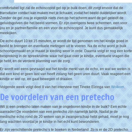
comfortabel ligt zal de echoscopist gel op je buik doen, dit zorgt ervoor dat de
transducer contact kan maken met je lichaam, zodat het beeld duidelijker wordt.
Zonder de gel zou je eigenlijk niets zien op het scherm want de gel geleidt de
geluidsgolven die het beeld vormen. Er zijn overigens twee schermen, een voor
jou en je partner/familie en een voor de echoscopist. Je kunt dus gemakkelijk
meekijken.
De echo duurt 10 tot 15 minuten, er wordt de tijd genomen om het kindje goed in
beeld te brengen en eventuele metingen uit te voeren. Na de echo word je buik
schoongemaakt en je maakt je kleding weer in orde. Daarna volgt er nog een korte
bespreking in de spreekruimte waar het gaat over je kindje, eventuele vragen die
je hebt, en de verdere planning van de zorg.
Er wordt wel eens gevraagd wat het kindje merkt van de echo, en wat we weten is
dat een kind er geen last van heeft zolang het geen uren duurt. Vaak reageert een
kindje er wel op, en gaat bewegen of draaien.
Volgende week volgt deel II van het interview met Tineke Elzinga van
Wolkom
.
De voordelen van een pretecho
Wil jij een pretecho laten maken van je ongeboren kindje in de buik? Een echte
aanrader! De voordelen van een pretecho zijn namelijk talrijk. Nadat je de
medische echo rond de 20 weken van je zwangerschap hebt gehad, moet je nog
lang wachten voordat je je kindje in het echt kunt bewonderen.
Er zijn verschillende pretecho’s te boeken in Nederland. Zo is er de 2D pretecho.