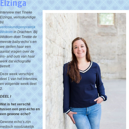
Elzinga
Interview met Tineke
Elzinga, verloskundige
bij
verloskundigenpraktijk
Wolkom
in Drachten. Bij
Wolkom doet Tineke de
meeste baby-echo’s en
we stellen haar een
aantal vragen over de
ins- and outs van haar
werk dat echografie
betreft.
Deze week verschijnt
deel 1 van het interview,
en volgende week deel
2.
DEEL I
Wat is het verschil
tussen een pret-echo en
een gewone echo?
Gewone echo’s zijn
medisch noodzakelijk