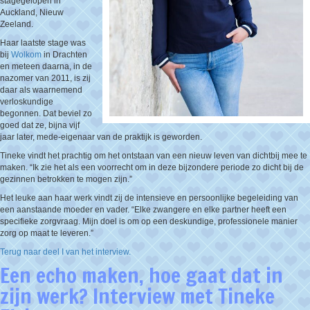
stagegelopen in
Auckland, Nieuw
Zeeland.
Haar laatste stage was
bij
Wolkom
in Drachten
en meteen daarna, in de
nazomer van 2011, is zij
daar als waarnemend
verloskundige
begonnen. Dat beviel zo
goed dat ze, bijna vijf
jaar later, mede-eigenaar van de praktijk is geworden.
Tineke vindt het prachtig om het ontstaan van een nieuw leven van dichtbij mee te
maken. “Ik zie het als een voorrecht om in deze bijzondere periode zo dicht bij de
gezinnen betrokken te mogen zijn.”
Het leuke aan haar werk vindt zij de intensieve en persoonlijke begeleiding van
een aanstaande moeder en vader. “Elke zwangere en elke partner heeft een
specifieke zorgvraag. Mijn doel is om op een deskundige, professionele manier
zorg op maat te leveren.”
Terug naar deel I van het interview.
Een echo maken, hoe gaat dat in
zijn werk? Interview met Tineke