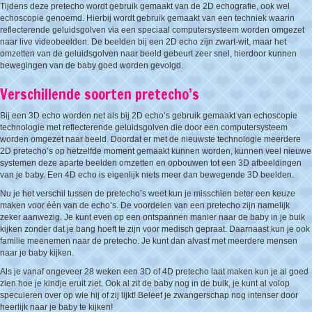
Tijdens deze pretecho wordt gebruik gemaakt van de 2D echografie, ook wel
echoscopie genoemd. Hierbij wordt gebruik gemaakt van een techniek waarin
reflecterende geluidsgolven via een speciaal computersysteem worden omgezet
naar live videobeelden. De beelden bij een 2D echo zijn zwart-wit, maar het
omzetten van de geluidsgolven naar beeld gebeurt zeer snel, hierdoor kunnen
bewegingen van de baby goed worden gevolgd.
Verschillende soorten pretecho’s
Bij een 3D echo worden net als bij 2D echo’s gebruik gemaakt van echoscopie
technologie met reflecterende geluidsgolven die door een computersysteem
worden omgezet naar beeld. Doordat er met de nieuwste technologie meerdere
2D pretecho’s op hetzelfde moment gemaakt kunnen worden, kunnen veel nieuwe
systemen deze aparte beelden omzetten en opbouwen tot een 3D afbeeldingen
van je baby. Een 4D echo is eigenlijk niets meer dan bewegende 3D beelden.
Nu je het verschil tussen de pretecho’s weet kun je misschien beter een keuze
maken voor één van de echo’s. De voordelen van een pretecho zijn namelijk
zeker aanwezig. Je kunt even op een ontspannen manier naar de baby in je buik
kijken zonder dat je bang hoeft te zijn voor medisch gepraat. Daarnaast kun je ook
familie meenemen naar de pretecho. Je kunt dan alvast met meerdere mensen
naar je baby kijken.
Als je vanaf ongeveer 28 weken een 3D of 4D pretecho laat maken kun je al goed
zien hoe je kindje eruit ziet. Ook al zit de baby nog in de buik, je kunt al volop
speculeren over op wie hij of zij lijkt! Beleef je zwangerschap nog intenser door
heerlijk naar je baby te kijken!