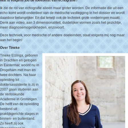
Wat is volgens jou de toekomst van echografie?
Ik zie de rol van echografie alleen maar groter worden. De informatie die uit een
echo komt wordt onderdeel van de medische vastlegging in het dossier en wordt
daardoor belangrijker. En dat terwijl ook de techniek grote vorderingen maakt.
Denk aan video, aan 3 dimensionaliteit, duidelijker vormen zoals het gezichtje,
meer diagnosemogelijkheden, enzovoort.
Deze techniek, voor medische of andere doeleinden, staat volgens mij nog maar
aan het begin!
Over Tineke
Tineke Elzinga, geboren
in Drachten en getogen
in Eastermar, woont nu in
Drogeham met man en
twee dochters. Na haar
opleiding tot
doktersassistente is zij in
2007 gaan studeren aan
de Verloskunde
Academie in Groningen.
De helft van de opleiding
bestond uit
praktijkgerichte stages in
binnen- en buitenland.
Zo heeft zij ook