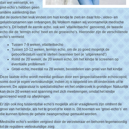
dan wel wenselijk, en
pret-echo’s hebben geen
andere aanleiding dan
dat de ouders het leuk vinden om hun kindje te zien en daar foto-, video- en
geluidsopnamen van ontvangen. Bij Wolkom maken wij voornamelijk medische
echo’s. Dit betreft de eerste echo, ook wel ‘vitaliteitsecho’ genoemd, de tweede
echo die de ‘termijn echo’ heet en de groeiecho’s. Hieronder zijn de verschillende
echo’s vermeld:
Tussen 7-9 weken, vitaliteitsecho
Tussen 10-12 weken, termijn echo, om de zo goed mogelijk de
geboortedatum vast te stellen (wanneer ben je ‘uitgerekend’)
Rond de 20 weken, de 20 weken echo, om het kindje te screenen op
eventuele problemen
Groei-echo, meestal na 28 weken, beoordelen van groei van het kindje
Deze laatste echo wordt meestal gedaan door een gespecialiseerde echoscopist,
soms door je eigen verloskundige, indien zij is opgeleid om dit onderzoek uit te
voeren. De apparatuur is specialistischer en het onderzoek is grondiger. Natuurlijk
kan deze 20 weken wat spanning met zich meebrengen, omdat het kindje
gescreend wordt op afwijkingen.
Er zijn ook nog tussentijdse echo’s mogelijk als er vraagtekens zijn omtrent de
groei van het kindje, als het te groot of te klein is. Dit noemen we ‘groei-echo’s’ en
die kunnen tijdens de gehele zwangerschap gemaakt worden.
Medische echo’s worden vergoed door de verzekeraar en behoren tegenwoordig
tot de reguliere verloskundige zorg.