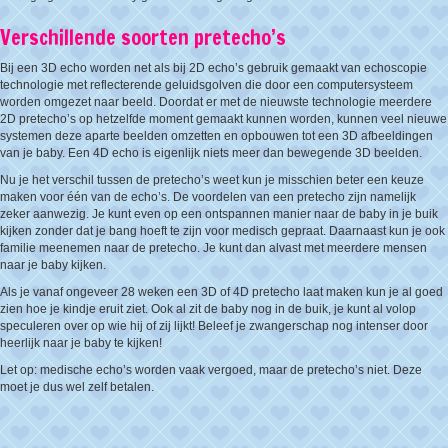
Verschillende soorten pretecho’s
Bij een 3D echo worden net als bij 2D echo’s gebruik gemaakt van echoscopie
technologie met reflecterende geluidsgolven die door een computersysteem
worden omgezet naar beeld. Doordat er met de nieuwste technologie meerdere
2D pretecho’s op hetzelfde moment gemaakt kunnen worden, kunnen veel nieuwe
systemen deze aparte beelden omzetten en opbouwen tot een 3D afbeeldingen
van je baby. Een 4D echo is eigenlijk niets meer dan bewegende 3D beelden.
Nu je het verschil tussen de pretecho’s weet kun je misschien beter een keuze
maken voor één van de echo’s. De voordelen van een pretecho zijn namelijk
zeker aanwezig. Je kunt even op een ontspannen manier naar de baby in je buik
kijken zonder dat je bang hoeft te zijn voor medisch gepraat. Daarnaast kun je ook
familie meenemen naar de pretecho. Je kunt dan alvast met meerdere mensen
naar je baby kijken.
Als je vanaf ongeveer 28 weken een 3D of 4D pretecho laat maken kun je al goed
zien hoe je kindje eruit ziet. Ook al zit de baby nog in de buik, je kunt al volop
speculeren over op wie hij of zij lijkt! Beleef je zwangerschap nog intenser door
heerlijk naar je baby te kijken!
Let op: medische echo’s worden vaak vergoed, maar de pretecho’s niet. Deze
moet je dus wel zelf betalen.