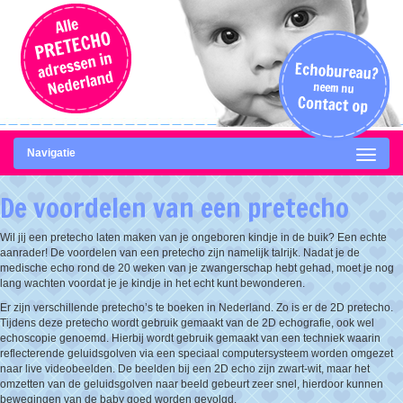
Navigatie
De voordelen van een pretecho
Wil jij een pretecho laten maken van je ongeboren kindje in de buik? Een echte
aanrader! De voordelen van een pretecho zijn namelijk talrijk. Nadat je de
medische echo rond de 20 weken van je zwangerschap hebt gehad, moet je nog
lang wachten voordat je je kindje in het echt kunt bewonderen.
Er zijn verschillende pretecho’s te boeken in Nederland. Zo is er de 2D pretecho.
Tijdens deze pretecho wordt gebruik gemaakt van de 2D echografie, ook wel
echoscopie genoemd. Hierbij wordt gebruik gemaakt van een techniek waarin
reflecterende geluidsgolven via een speciaal computersysteem worden omgezet
naar live videobeelden. De beelden bij een 2D echo zijn zwart-wit, maar het
omzetten van de geluidsgolven naar beeld gebeurt zeer snel, hierdoor kunnen
bewegingen van de baby goed worden gevolgd.