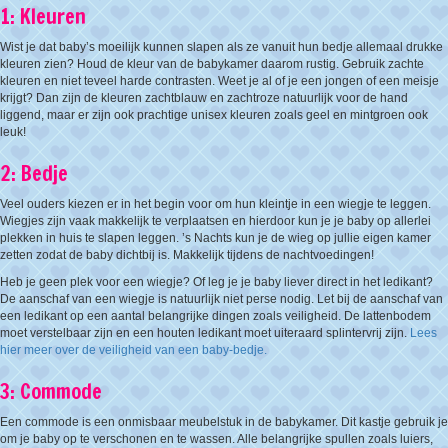
1: Kleuren
Wist je dat baby’s moeilijk kunnen slapen als ze vanuit hun bedje allemaal drukke
kleuren zien? Houd de kleur van de babykamer daarom rustig. Gebruik zachte
kleuren en niet teveel harde contrasten. Weet je al of je een jongen of een meisje
krijgt? Dan zijn de kleuren zachtblauw en zachtroze natuurlijk voor de hand
liggend, maar er zijn ook prachtige unisex kleuren zoals geel en mintgroen ook
leuk!
2: Bedje
Veel ouders kiezen er in het begin voor om hun kleintje in een wiegje te leggen.
Wiegjes zijn vaak makkelijk te verplaatsen en hierdoor kun je je baby op allerlei
plekken in huis te slapen leggen. ’s Nachts kun je de wieg op jullie eigen kamer
zetten zodat de baby dichtbij is. Makkelijk tijdens de nachtvoedingen!
Heb je geen plek voor een wiegje? Of leg je je baby liever direct in het ledikant?
De aanschaf van een wiegje is natuurlijk niet perse nodig. Let bij de aanschaf van
een ledikant op een aantal belangrijke dingen zoals veiligheid. De lattenbodem
moet verstelbaar zijn en een houten ledikant moet uiteraard splintervrij zijn.
Lees
hier meer over de veiligheid van een baby-bedje.
3: Commode
Een commode is een onmisbaar meubelstuk in de babykamer. Dit kastje gebruik je
om je baby op te verschonen en te wassen. Alle belangrijke spullen zoals luiers,