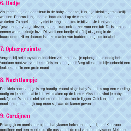
6: Badje
Als je het badje op een steun in de babykamer zet, kun je je kleintje gemakkelijk
wassen. Daarna kun je hem of haar direct op de commode in een handdoek
wikkelen. Zo hoeft de baby niet te lang in de kou te blijven. Je kunt voor een
‘gewoon’ babybadje kiezen, maar je kunt ook kiezen voor een tub. Dit is een soort
emmer waar je kindje inzit. Dit voelt een beetje alsof hij of zij nog in de
baarmoeder zit en daarom is deze manier van badderen erg comfortabel.
7: Opbergruimte
Vergeet bij het babykamer inrichten zeker niet dat je opbergruimte nodig hebt.
Voorkom rondzwervende knuffels en speelgoed! Berg alles op in bijvoorbeeld een
leuke krat of in een grote mand.
8: Nachtlampje
Een klein nachtlampje is erg handig. Vooral als je baby ’s nachts nog een voeding
nodig en je het niet al te licht wilt maken op de kamer. Misschien vind je baby het
ook fijn om ’s nachts niet helemaal in het donker te liggen. Ook kun je met een
mooi lampje natuurlijk nog meer stijl aan de kamer geven.
9: Gordijnen
Belangrijk en onmisbaar bij het babykamer inrichten: de gordijnen! Kies voor
gordijnen met een mooie stof die passen bij de rest van de babykamer. Met een