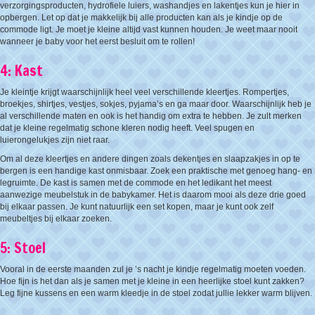
verzorgingsproducten, hydrofiele luiers, washandjes en lakentjes kun je hier in
opbergen. Let op dat je makkelijk bij alle producten kan als je kindje op de
commode ligt. Je moet je kleine altijd vast kunnen houden. Je weet maar nooit
wanneer je baby voor het eerst besluit om te rollen!
4: Kast
Je kleintje krijgt waarschijnlijk heel veel verschillende kleertjes. Rompertjes,
broekjes, shirtjes, vestjes, sokjes, pyjama’s en ga maar door. Waarschijnlijk heb je
al verschillende maten en ook is het handig om extra te hebben. Je zult merken
dat je kleine regelmatig schone kleren nodig heeft. Veel spugen en
luierongelukjes zijn niet raar.
Om al deze kleertjes en andere dingen zoals dekentjes en slaapzakjes in op te
bergen is een handige kast onmisbaar. Zoek een praktische met genoeg hang- en
legruimte. De kast is samen met de commode en het ledikant het meest
aanwezige meubelstuk in de babykamer. Het is daarom mooi als deze drie goed
bij elkaar passen. Je kunt natuurlijk een set kopen, maar je kunt ook zelf
meubeltjes bij elkaar zoeken.
5: Stoel
Vooral in de eerste maanden zul je ’s nacht je kindje regelmatig moeten voeden.
Hoe fijn is het dan als je samen met je kleine in een heerlijke stoel kunt zakken?
Leg fijne kussens en een warm kleedje in de stoel zodat jullie lekker warm blijven.